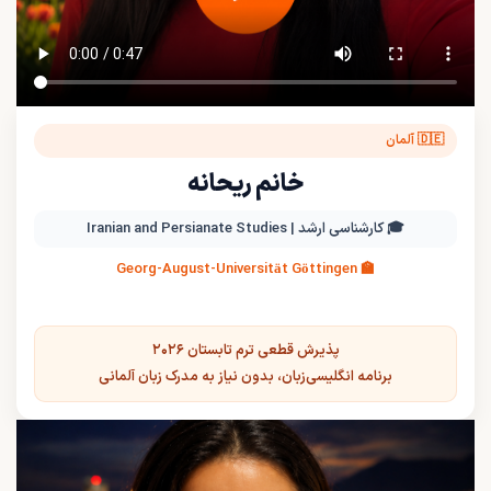
🇩🇪 آلمان
خانم ریحانه
🎓 کارشناسی ارشد | Iranian and Persianate Studies
🏫 Georg-August-Universität Göttingen
پذیرش قطعی ترم تابستان ۲۰۲۶
برنامه انگلیسی‌زبان، بدون نیاز به مدرک زبان آلمانی