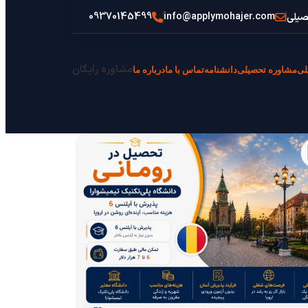
09370145499
info@applymohajer.com
صیلی
مشاوره رایگان
لی
مشاوره تحصیلی
دانشنامه
تماس با ما
درباره ما