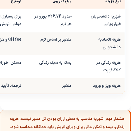
نوع هزینه
مبلغ تقریبی
توضیح
شهریه دانشجویان
حدود 726.72 یورو در
برای بسیاری 
غیراروپایی
هر ترم
دولتی اتریش
هزینه اتحادیه
متغیر بر اساس ترم
ÖH fee و هزینه‌های مرتبط دانشجویی
دانشجویی
هزینه زندگی در
بسته به سبک زندگی
مسکن، خوراک
کلاگنفورت
هزینه ویزا و ورود
متغیر
ترجمه، تأیید 
هشدار مهم:
شهریه مناسب به معنی ارزان بودن کل مسیر نیست. هزینه
زندگی، بیمه و تمکن مالی برای ویزای اتریش باید جداگانه محاسبه شود.