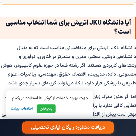
آیا دانشگاه JKU اتریش برای شما انتخاب مناسبی
است؟
دانشگاه JKU اتریش برای متقاضیانی مناسب است که به دنبال
دانشگاهی دولتی، معتبر، مدرن و متمرکز بر فناوری، نوآوری و
رشته‌های کاربردی هستند. اگر رشته شما در حوزه علوم کامپیوتر، هوش
مصنوعی، داده، مدیریت، اقتصاد، حقوق، مهندسی، ریاضیات، علوم
طبیعی یا پزشکی قرار دارد، JKU می‌تواند گزینه‌ای بسیار جدی باشد.
اما اگر هنوز مدرک زبان مناسب ندارید، رشته قبلی شما با رشته مقصد
جهت بهبود خدمات از کوکی ها استفاده می‌کنیم.
تطابق کافی ندارد یا برای هزینه زندگی و ویزا برنامه مشخصی ندارید،
پذیرفتن
اطلاعات بیشتر
بهتر است پیش از اقدام شرایط خود را دقیق بررسی کنید. دانشگاه جی
کی یو مقصدی ارزشمند است، اما مسیر اپلای آن نیاز به نظم،
دریافت مشاوره رایگان اپلای تحصیلی
زمان‌بندی و مدارک کامل دارد.