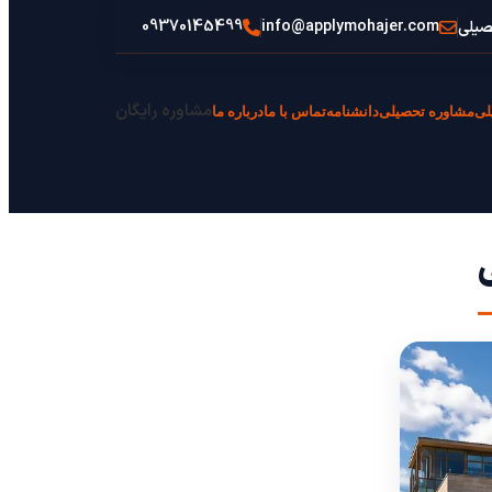
09370145499
info@applymohajer.com
صیلی
مشاوره رایگان
لی
مشاوره تحصیلی
دانشنامه
تماس با ما
درباره ما