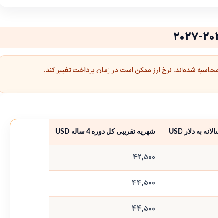
نه به دلار USD
شهریه تقریبی کل دوره 4 ساله USD
42,500
44,500
44,500