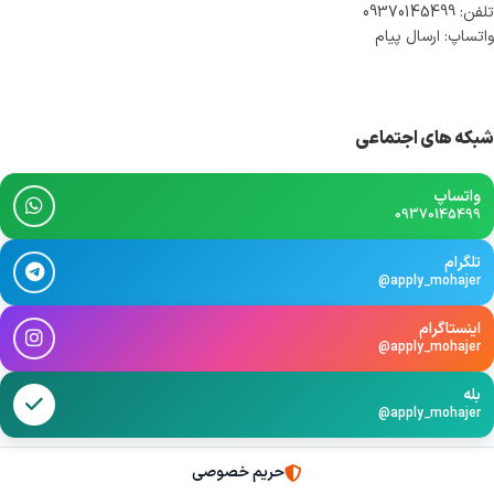
تلفن: 09370145499
واتساپ: ارسال پیام
شبکه های اجتماعی
واتساپ
09370145499
تلگرام
@apply_mohajer
اینستاگرام
@apply_mohajer
بله
@apply_mohajer
حریم خصوصی