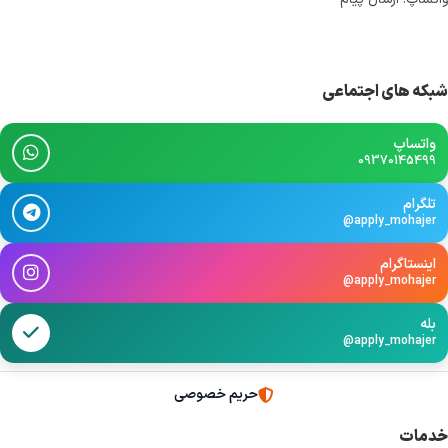
شبکه های اجتماعی
واتساپ
09370145499
تلگرام
@apply_mohajer
اینستاگرام
@apply_mohajer
بله
@apply_mohajer
حریم خصوصی
خدمات