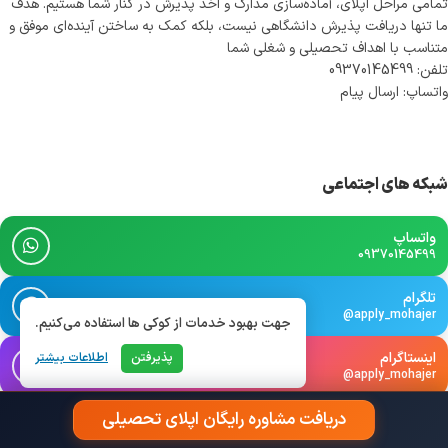
تمامی مراحل اپلای، آماده‌سازی مدارک و اخذ پذیرش در کنار شما هستیم. هدف
ما تنها دریافت پذیرش دانشگاهی نیست، بلکه کمک به ساختن آینده‌ای موفق و
متناسب با اهداف تحصیلی و شغلی شما
تلفن: 09370145499
واتساپ: ارسال پیام
شبکه های اجتماعی
واتساپ
09370145499
تلگرام
@apply_mohajer
جهت بهبود خدمات از کوکی ها استفاده می‌کنیم.
اینستاگرام
پذیرفتن
اطلاعات بیشتر
@apply_mohajer
دریافت مشاوره رایگان اپلای تحصیلی
بله
@apply_mohajer