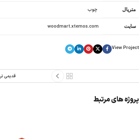
چوب
متریال
woodmart.xtemos.com
سایت
View Project
قدیمی تر
پروژه های مرتبط
نمونه کار شماره شش
سلامتی