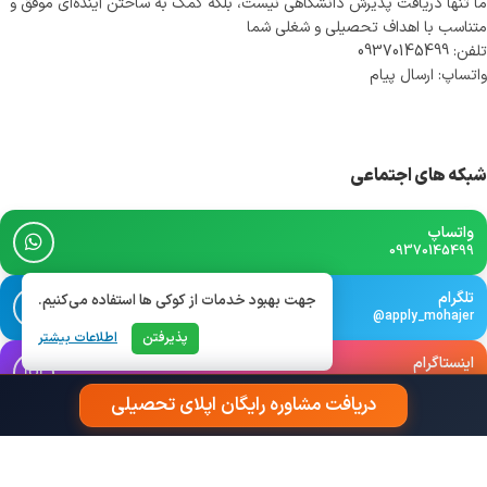
ما تنها دریافت پذیرش دانشگاهی نیست، بلکه کمک به ساختن آینده‌ای موفق و
متناسب با اهداف تحصیلی و شغلی شما
تلفن: 09370145499
واتساپ: ارسال پیام
شبکه های اجتماعی
واتساپ
09370145499
تلگرام
جهت بهبود خدمات از کوکی ها استفاده می‌کنیم.
@apply_mohajer
پذیرفتن
اطلاعات بیشتر
اینستاگرام
@apply_mohajer
دریافت مشاوره رایگان اپلای تحصیلی
بله
@apply_mohajer