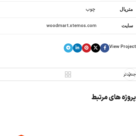
چوب
متریال
woodmart.xtemos.com
سایت
View Project
جدیدتر
پروژه های مرتبط
نمونه کار شماره چهار
سبک زندگی