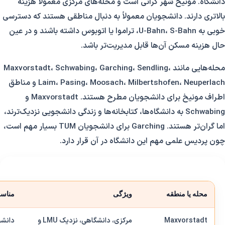
دانشگاه. مونیخ شهر گرانی است و محله‌های مرکزی معمولاً هزینه
بالاتری دارند. دانشجویان معمولاً به دنبال مناطقی هستند که دسترسی
خوبی به U-Bahn، S-Bahn، تراموا یا اتوبوس داشته باشند و در عین
حال هزینه مسکن آن‌ها قابل مدیریت‌تر باشد.
محله‌هایی مانند Maxvorstadt، Schwabing، Garching، Sendling،
Laim، Pasing، Moosach، Milbertshofen، Neuperlach و مناطق
اطراف مونیخ برای دانشجویان مطرح هستند. Maxvorstadt و
Schwabing به دانشگاه‌ها، کتابخانه‌ها و زندگی دانشجویی نزدیک‌ترند،
اما گران‌تر هستند. Garching برای دانشجویان TUM بسیار مهم است،
چون پردیس علمی مهم این دانشگاه در آن قرار دارد.
محله یا منطقه
ویژگی
مناسب
Maxvorstadt
مرکزی، دانشگاهی، نزدیک LMU و
دانشج