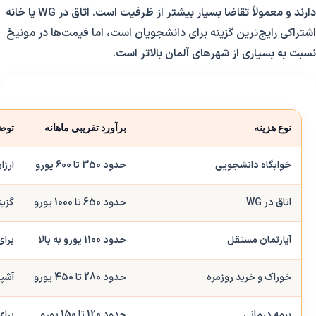
دارند و معمولاً تقاضا بسیار بیشتر از ظرفیت است. اتاق در WG یا خانه
اشتراکی رایج‌ترین گزینه برای دانشجویان است، اما قیمت‌ها در مونیخ
نسبت به بسیاری از شهرهای آلمان بالاتر است.
نوع هزینه
برآورد تقریبی ماهانه
توض
خوابگاه دانشجویی
حدود 350 تا 600 یورو
ارزا
اتاق در WG
حدود 650 تا 1000 یورو
گزین
آپارتمان مستقل
حدود 1100 یورو به بالا
برای
خوراک و خرید روزمره
حدود 280 تا 450 یورو
آشپز
بیمه درمانی
حدود 120 تا 150 یورو
برای