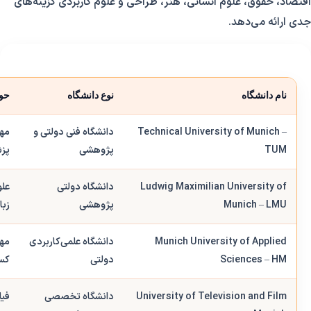
اقتصاد، حقوق، علوم انسانی، هنر، طراحی و علوم کاربردی گزینه‌های
جدی ارائه می‌دهد.
نام دانشگاه
نوع دانشگاه
حوز
Technical University of Munich –
دانشگاه فنی دولتی و
مهن
TUM
پژوهشی
پزش
Ludwig Maximilian University of
دانشگاه دولتی
علو
Munich – LMU
پژوهشی
زبا
Munich University of Applied
دانشگاه علمی‌کاربردی
مهن
Sciences – HM
دولتی
کسب
University of Television and Film
دانشگاه تخصصی
فیل