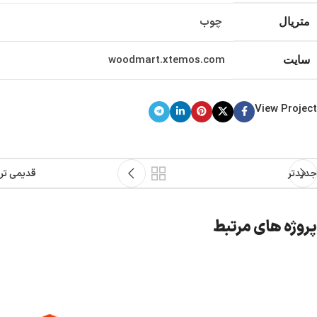
چوب
متریال
woodmart.xtemos.com
سایت
View Project
جدیدتر
قدیمی تر
پروژه های مرتبط
نمونه کار شماره دو
سلامت