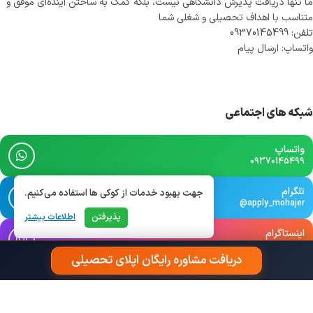
ما تنها دریافت پذیرش دانشگاهی نیست، بلکه کمک به ساختن آینده‌ای موفق و
متناسب با اهداف تحصیلی و شغلی شما
تلفن: 09370145499
واتساپ: ارسال پیام
شبکه های اجتماعی
واتساپ
09370145499
تلگرام
جهت بهبود خدمات از کوکی ها استفاده می‌کنیم.
@apply_mohajer
پذیرفتن
اطلاعات بیشتر
اینستاگرام
@apply_mohajer
دریافت مشاوره رایگان اپلای تحصیلی
بله
@apply_mohajer